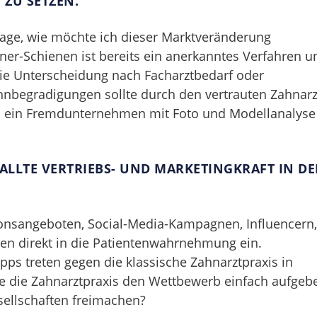
 ZU SETZEN.
Frage, wie möchte ich dieser Marktveränderung
er-Schienen ist bereits ein anerkanntes Verfahren u
ie Unterscheidung nach Facharztbedarf oder
ahnbegradigungen sollte durch den vertrauten Zahnarz
ch ein Fremdunternehmen mit Foto und Modellanalyse
ALLTE VERTRIEBS- UND MARKETINGKRAFT IN D
tionsangeboten, Social-Media-Kampagnen, Influencern,
n direkt in die Patientenwahrnehmung ein.
s treten gegen die klassische Zahnarztpraxis in
e die Zahnarztpraxis den Wettbewerb einfach aufgeb
sellschaften freimachen?