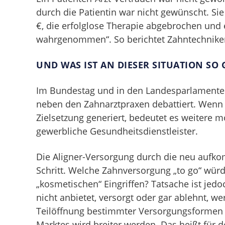
durch die Patientin war nicht gewünscht. Sie
€, die erfolglose Therapie abgebrochen und 
wahrgenommen“. So berichtet Zahntechnikerm
UND WAS IST AN DIESER SITUATION SO
Im Bundestag und in den Landesparlamenten 
neben den Zahnarztpraxen debattiert. Wenn s
Zielsetzung generiert, bedeutet es weitere 
gewerbliche Gesundheitsdienstleister.
Die Aligner-Versorgung durch die neu aufk
Schritt. Welche Zahnversorgung „to go“ würd
„kosmetischen“ Eingriffen? Tatsache ist jed
nicht anbietet, versorgt oder gar ablehnt, w
Teilöffnung bestimmter Versorgungsformen n
Marktes wird breiter werden. Das heißt für 