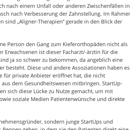
ch nach einem Unfall oder anderen Zwischenfällen in
unsch nach Verbesserung der Zahnstellung. Im Rahme
n sind „Aligner-Therapien“ gerade in den Blick der
ene Person den Gang zum Kieferorthopäden nicht als
 Erwachsenen ist dieser Facharzt/-ärztin für die
 sind ja so schwer zu bekommen, da angeblich eine
er besteht. Diese und andere Assoziationen haben es
für private Anbieter eröffnet hat, die nicht
is aus dem Gesundheitswesen mitbringen. StartUp-
en sich diese Lücke zu Nutze gemacht, um mit
wie soziale Medien Patientenwünsche und direkte
ernehmensgründer, sondern junge StartUps und
s Rennen gehen, in dem sie den Patienten direkt eine