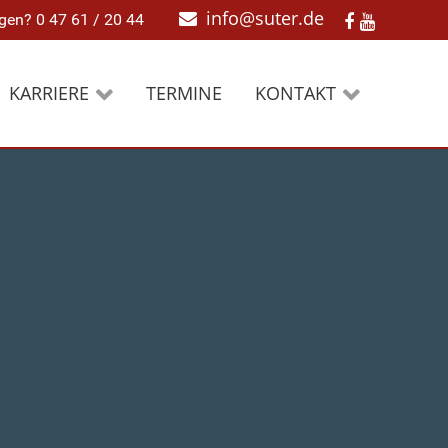
N­
ABO
info@suter.de
gen? 0 47 61 / 20 44
TION
CompeDent
Fordern Sie unseren
unsere
Newsletter an
KARRIERE
TERMINE
KONTAKT
Teamviewer
information