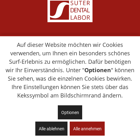
Suter Dental Labor GmbH

Auf dieser Website möchten wir Cookies
Stader Strasse 42

verwenden, um Ihnen ein besonders schönes
27432 Bremervörde
Surf-Erlebnis zu ermöglichen. Dafür benötigen
wir Ihr Einverständnis. Unter "
Optionen
" können
Tel.: 0 47 61 / 20 44 

Sie sehen, was die einzelnen Cookies bewirken.
Fax: 0 47 61 / 20 46

Ihre Einstellungen können Sie stets über das
E-Mail: 
info@suter.de
Kekssymbol am Bildschirmrand ändern.
Optionen
Alle ablehnen
Alle annehmen