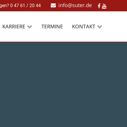
N­
ABO
info@suter.de
gen? 0 47 61 / 20 44
TION
CompeDent
Fordern Sie unseren
unsere
Newsletter an
KARRIERE
TERMINE
KONTAKT
Teamviewer
information